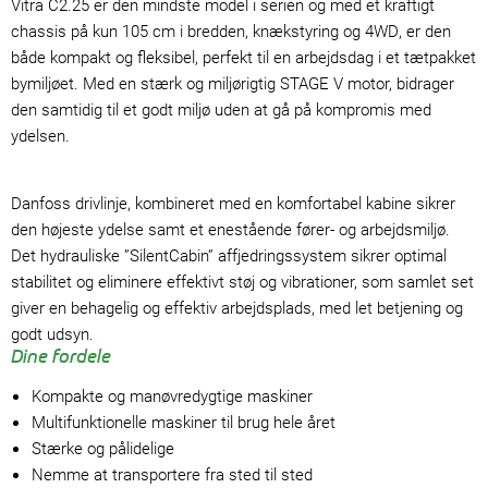
Vitra C2.25 er den mindste model i serien og med et kraftigt
chassis på kun 105 cm i bredden, knækstyring og 4WD, er den
både kompakt og fleksibel, perfekt til en arbejdsdag i et tætpakket
bymiljøet. Med en stærk og miljørigtig STAGE V motor, bidrager
den samtidig til et godt miljø uden at gå på kompromis med
ydelsen.
Danfoss drivlinje, kombineret med en komfortabel kabine sikrer
den højeste ydelse samt et enestående fører- og arbejdsmiljø.
Det hydrauliske ”SilentCabin” affjedringssystem sikrer optimal
stabilitet og eliminere effektivt støj og vibrationer, som samlet set
giver en behagelig og effektiv arbejdsplads, med let betjening og
godt udsyn.
Dine fordele
Kompakte og manøvredygtige maskiner
Multifunktionelle maskiner til brug hele året
Stærke og pålidelige
Nemme at transportere fra sted til sted