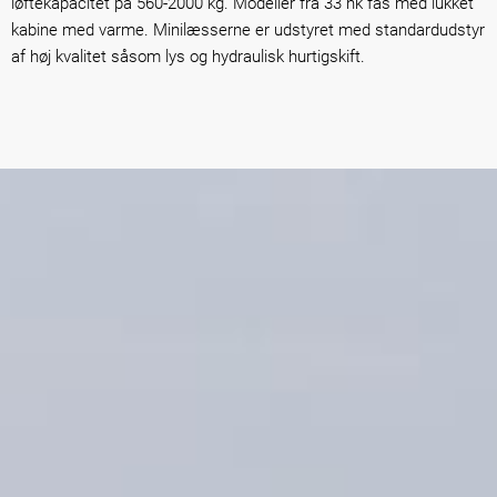
løftekapacitet på 560-2000 kg. Modeller fra 33 hk fås med lukket
kabine med varme. Minilæsserne er udstyret med standardudstyr
af høj kvalitet såsom lys og hydraulisk hurtigskift.