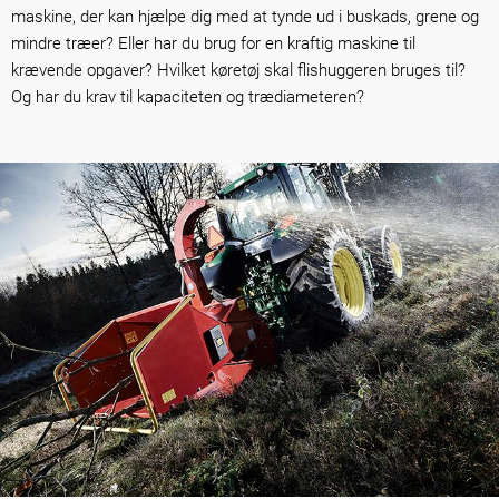
maskine, der kan hjælpe dig med at tynde ud i buskads, grene og
mindre træer? Eller har du brug for en kraftig maskine til
krævende opgaver? Hvilket køretøj skal flishuggeren bruges til?
Og har du krav til kapaciteten og trædiameteren?