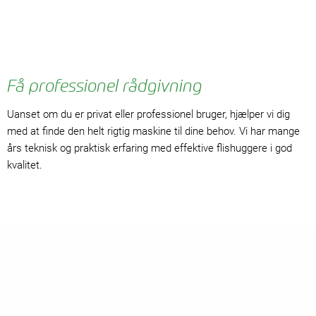
Få professionel rådgivning
Uanset om du er privat eller professionel bruger, hjælper vi dig
med at finde den helt rigtig maskine til dine behov. Vi har mange
års teknisk og praktisk erfaring med effektive flishuggere i god
kvalitet.
Dansk kvalitet med stor driftssikkerhed
Vores førende mærke til flishugning er TP Flishuggere. Vi fører
hele produktsortimentet. Det sikrer, at både professionelle og
private kunder kan finde modeller, der matcher behovet - fra en