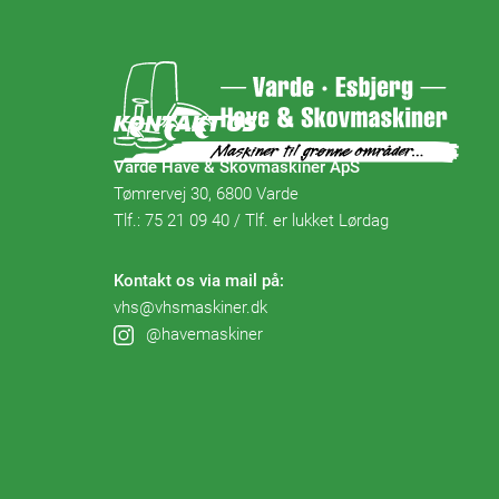
KONTAKT OS
Varde Have & Skovmaskiner ApS
Tømrervej 30, 6800 Varde
Tlf.:
75 21 09 40 / Tlf. er lukket Lørdag
Kontakt os via mail på:
vhs@vhsmaskiner.dk
@havemaskiner